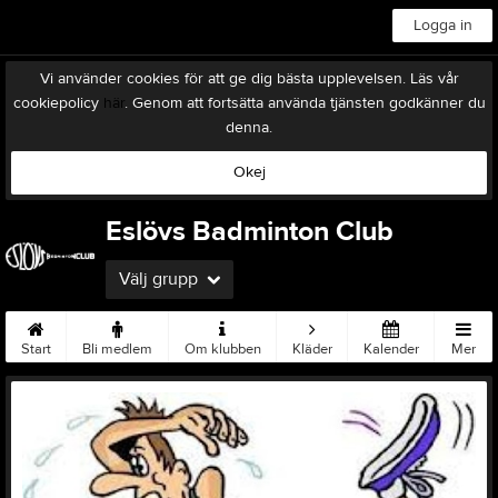
Logga in
Vi använder cookies för att ge dig bästa upplevelsen. Läs vår
cookiepolicy
här
. Genom att fortsätta använda tjänsten godkänner du
denna.
Okej
Eslövs Badminton Club
Välj grupp
Start
Bli medlem
Om klubben
Kläder
Kalender
Mer