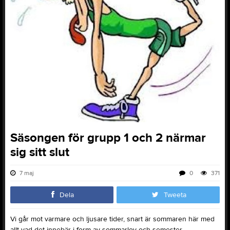
Säsongen för grupp 1 och 2 närmar
sig sitt slut
7 maj
0
371
Dela
Tweeta
Vi går mot varmare och ljusare tider, snart är sommaren här med
allt vad det innebär i form av sommarlov och semester.