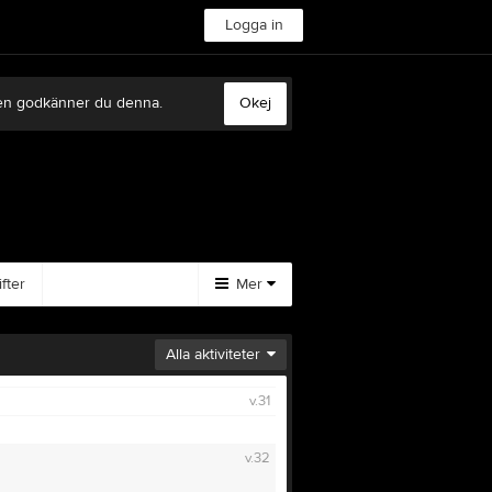
Logga in
sten godkänner du denna.
Okej
fter
Mer
Huvudmeny
Alla aktiviteter
Dokument
v.31
Tävlingsresultat
Länkar
v.32
Kontakt
Sponsorer