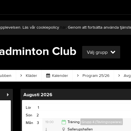
upplevelsen. Läs vår cookiepolicy
här
. Genom att fortsätta använda tjän
Badminton Club
Välj grupp
ubben
Kläder
Kalender
Program 25/26
Avgi
Augusti 2026
Lör
1
Sön
2
19:00
Träning
Grupp 4 (Tävlingsspelare)
Mån
3
Sallerupshallen