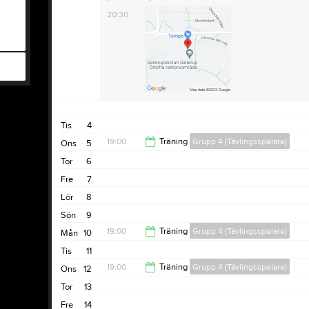
20:30
Tis
4
19:00
Träning
Grupp 4 (Tävlingsspelare)
Ons
5
Tor
6
20:30
Fre
7
Lör
8
Sön
9
19:00
Träning
Grupp 4 (Tävlingsspelare)
Mån
10
Tis
11
20:30
19:00
Träning
Grupp 4 (Tävlingsspelare)
Ons
12
Tor
13
20:30
Fre
14