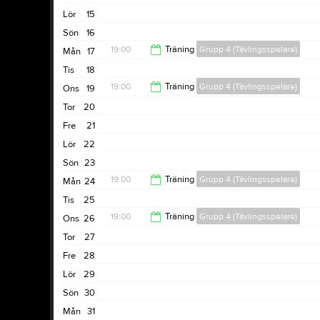
Lör
15
Sön
16
19:00
Träning
Grupp 4 (Tävlingsspelare)
Mån
17
Tis
18
20:30
19:00
Träning
Grupp 4 (Tävlingsspelare)
Ons
19
Tor
20
20:30
Fre
21
Lör
22
Sön
23
19:00
Träning
Grupp 4 (Tävlingsspelare)
Mån
24
Tis
25
20:30
19:00
Träning
Grupp 4 (Tävlingsspelare)
Ons
26
Tor
27
20:30
Fre
28
Lör
29
Sön
30
Mån
31