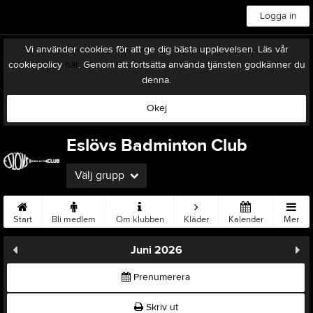
Logga in
Vi använder cookies för att ge dig bästa upplevelsen. Läs vår
cookiepolicy
här
. Genom att fortsätta använda tjänsten godkänner du
denna.
Okej
Eslövs Badminton Club
Välj grupp
Start
Bli medlem
Om klubben
Kläder
Kalender
Mer
Juni 2026
Prenumerera
Skriv ut