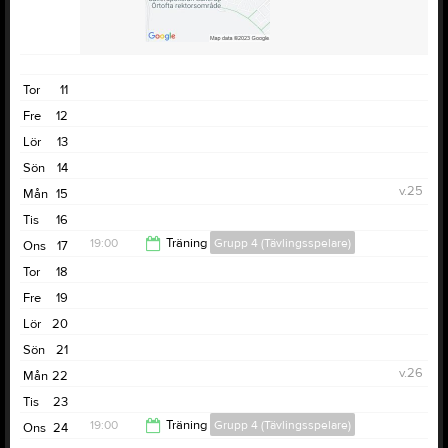
Tor
11
Fre
12
Lör
13
Sön
14
v.25
Mån
15
Tis
16
19:00
Träning
Grupp 4 (Tävlingsspelare)
Ons
17
Tor
18
20:30
Fre
19
Lör
20
Sön
21
v.26
Mån
22
Tis
23
19:00
Träning
Grupp 4 (Tävlingsspelare)
Ons
24