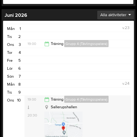
Juni 2026
Alla aktiviteter
v.23
Mån
1
Tis
2
19:00
Träning
Grupp 4 (Tävlingsspelare)
Ons
3
Tor
4
20:30
Fre
5
Lör
6
Sön
7
v.24
Mån
8
Tis
9
19:00
Träning
Grupp 4 (Tävlingsspelare)
Ons
10
Sallerupshallen
20:30