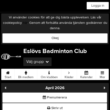
Logga in
Vi använder cookies för att ge dig bästa upplevelsen. Läs vår
cookiepolicy
här
. Genom att fortsätta använda tjänsten godkänner du
denna.
Okej
Eslövs Badminton Club
Välj grupp
Start
Bli medlem
Om klubben
Kläder
Kalender
Mer
April 2026
Prenumerera
Skriv ut